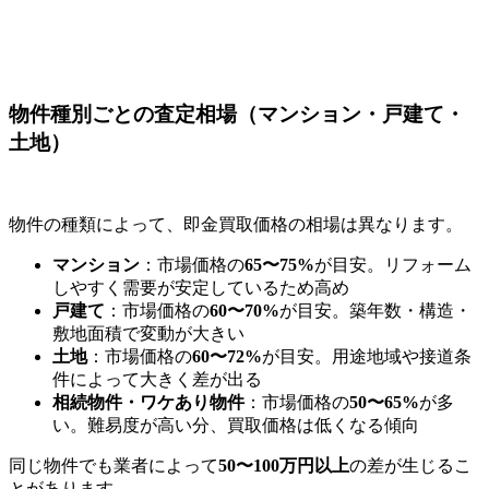
物件種別ごとの査定相場（マンション・戸建て・
土地）
物件の種類によって、即金買取価格の相場は異なります。
マンション
：市場価格の
65〜75%
が目安。リフォーム
しやすく需要が安定しているため高め
戸建て
：市場価格の
60〜70%
が目安。築年数・構造・
敷地面積で変動が大きい
土地
：市場価格の
60〜72%
が目安。用途地域や接道条
件によって大きく差が出る
相続物件・ワケあり物件
：市場価格の
50〜65%
が多
い。難易度が高い分、買取価格は低くなる傾向
同じ物件でも業者によって
50〜100万円以上
の差が生じるこ
とがあります。