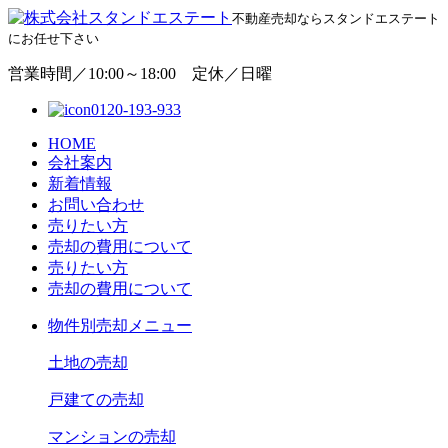
不動産売却ならスタンドエステート
にお任せ下さい
営業時間／10:00～18:00 定休／日曜
0120-193-933
HOME
会社案内
新着情報
お問い合わせ
売りたい方
売却の費用について
売りたい方
売却の費用について
物
件別売却メニュー
土地の売却
戸建ての売却
マンションの売却