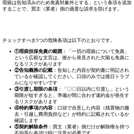
瑕疵は告知済みのため免責対象外とする」という条項を追加
することで、買主（業者）側の過度な請求を防げます。
チェックすべき5つの危険条項は以下のとおりです。
①瑕疵担保免責の範囲
：「一切の瑕疵について免責」
という広範な文言は、後から発見された欠陥も免責に
なるリスクがあります
②告知義務の記載
：告知した内容が契約書に明記され
ているか確認してください。口頭のみでは後日トラブ
ルになりやすいです
③引渡し期限の条項
：「〇〇日以内に引渡し」という
期限が短すぎると、準備が間に合わず違約金が発生す
るリスクがあります
④特約事項の内容
：口頭で合意した内容（残置物の撤
去・引越し費用負担など）が特約に記載されているか
確認します
⑤契約解除条件
：買主（業者）側だけが解除権を持つ
不均等な条項は特に注意が必要です