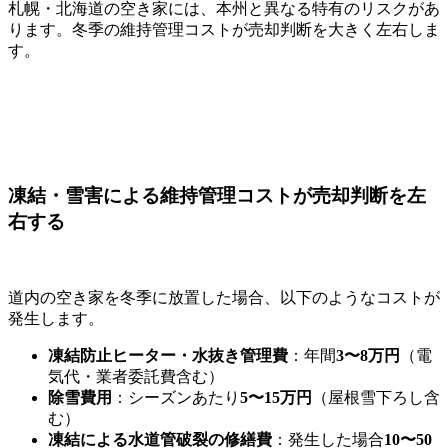
札幌・北海道の空き家には、本州と異なる特有のリスクがあ
ります。冬季の維持管理コストが売却判断を大きく左右しま
す。
凍結・雪害による維持管理コストが売却判断を左
右する
道内の空き家を冬季に放置した場合、以下のようなコストが
発生します。
凍結防止ヒーター・水抜き管理費
：年間
3〜8万円
（電
気代・業者委託費含む）
除雪費用
：シーズンあたり
5〜15万円
（屋根雪下ろし含
む）
凍結による水道管破裂の修繕費
：発生した場合
10〜50