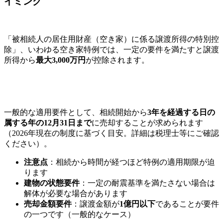
イミング
「被相続人の居住用財産（空き家）に係る譲渡所得の特別控
除」、いわゆる空き家特例では、一定の要件を満たすと譲渡
所得から
最大3,000万円
が控除されます。
一般的な適用要件として、相続開始から
3年を経過する日の
属する年の12月31日まで
に売却することが求められます
（2026年現在の制度に基づく目安。詳細は税理士等にご確認
ください）。
注意点
：相続から時間が経つほど特例の適用期限が迫
ります
建物の状態要件
：一定の耐震基準を満たさない場合は
解体が必要な場合があります
売却金額要件
：譲渡金額が
1億円以下
であることが要件
の一つです（一般的なケース）