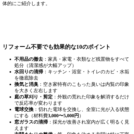
体的にご紹介します。
リフォーム不要でも効果的な10のポイント
不用品の撤去
：家具・家電・衣類など残置物をすべて
処分（清潔感が大幅アップ）
水回りの清掃
：キッチン・浴室・トイレのカビ・水垢
を徹底除去
換気と消臭
：空き家特有のこもった臭いは内覧の印象
を大きく左右します
庭の草刈り・剪定
：外観の荒れた印象を解消するだけ
で反応率が変わります
電球交換
：切れた電球を交換し、全室に光が入る状態
にする（材料費
3,000〜5,000円
）
窓ガラスの清掃
：採光が改善され室内が広く明るく見
えます