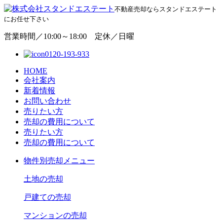
不動産売却ならスタンドエステート
にお任せ下さい
営業時間／10:00～18:00 定休／日曜
0120-193-933
HOME
会社案内
新着情報
お問い合わせ
売りたい方
売却の費用について
売りたい方
売却の費用について
物
件別売却メニュー
土地の売却
戸建ての売却
マンションの売却