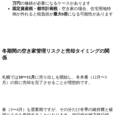
万円
の修繕が必要になるケースがあります
固定資産税・都市計画税
：空き家の場合、住宅用地特
例が外れると税負担が
最大6倍
になる可能性があります
冬期間の空き家管理リスクと売却タイミングの関
係
札幌では
10〜11月
に売り出しを開始し、冬本番（12月〜3
月）の前に売却を完了させることが理想的です。
春（3〜4月）も需要期ですが、その分だけ冬季の維持費と破
損リスクを負担することになります。JR沿線や地下鉄沿線