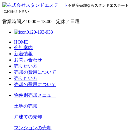
不動産売却ならスタンドエステート
にお任せ下さい
営業時間／10:00～18:00 定休／日曜
0120-193-933
HOME
会社案内
新着情報
お問い合わせ
売りたい方
売却の費用について
売りたい方
売却の費用について
物
件別売却メニュー
土地の売却
戸建ての売却
マンションの売却