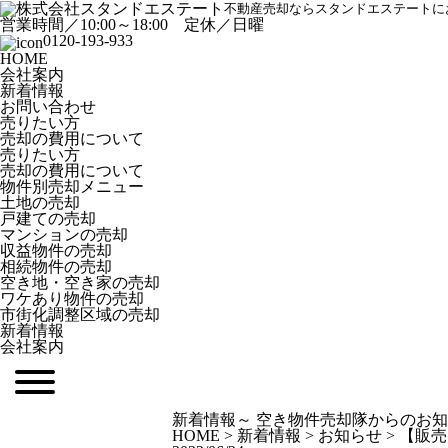
不動産売却ならスタンドエステートに
営業時間／10:00～18:00 定休／日曜
0120-193-933
HOME
会社案内
新着情報
お問い合わせ
売りたい方
売却の費用について
売りたい方
売却の費用について
物
件別売却メニュー
土地の売却
戸建ての売却
マンションの売却
収益物件の売却
相続物件の売却
空き地・空き家の売却
ワケあり物件の売却
市街化調整区域の売却
新着情報
会社案内
新着情報
～ 空き物件売却隊からのお知
HOME
>
新着情報
>
お知らせ
>
【販売