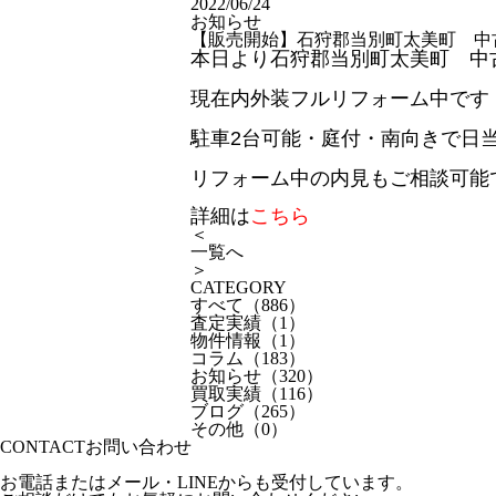
2022/06/24
お知らせ
【販売開始】石狩郡当別町太美町 中
本日より石狩郡当別町太美町 中
現在内外装フルリフォーム中です
駐車2台可能・庭付・南向きで日
リフォーム中の内見もご相談可能
詳細は
こちら
＜
一覧へ
＞
CATEGORY
すべて
（886）
査定実績
（1）
物件情報
（1）
コラム
（183）
お知らせ
（320）
買取実績
（116）
ブログ
（265）
その他
（0）
CONTACT
お問い合わせ
お電話またはメール・LINEからも受付しています。