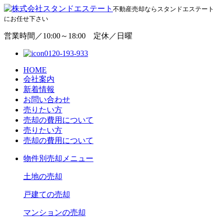
不動産売却ならスタンドエステート
にお任せ下さい
営業時間／10:00～18:00 定休／日曜
0120-193-933
HOME
会社案内
新着情報
お問い合わせ
売りたい方
売却の費用について
売りたい方
売却の費用について
物
件別売却メニュー
土地の売却
戸建ての売却
マンションの売却