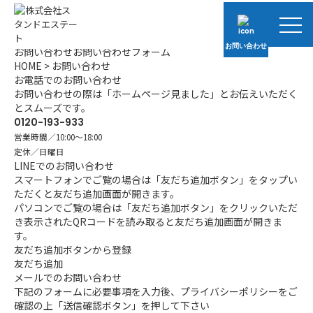
お問い合わせ
お問い合わせ
お問い合わせフォーム
HOME
>
お問い合わせ
お電話でのお問い合わせ
お問い合わせの際は「ホームページ見ました」とお伝えいただく
とスムーズです。
0120-193-933
営業時間／10:00～18:00
定休／日曜日
LINEでのお問い合わせ
スマートフォンでご覧の場合は「友だち追加ボタン」をタップい
ただくと友だち追加画面が開きます。
パソコンでご覧の場合は「友だち追加ボタン」をクリックいただ
土地の売却
き表示されたQRコードを読み取ると友だち追加画面が開きま
す。
戸建ての売却
友だち追加ボタンから登録
マンションの売却
友だち追加
メールでのお問い合わせ
収益物件の売却
下記のフォームに必要事項を入力後、プライバシーポリシーをご
相続物件の売却
確認の上「送信確認ボタン」を押して下さい