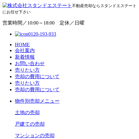
不動産売却ならスタンドエステート
にお任せ下さい
営業時間／10:00～18:00 定休／日曜
0120-193-933
HOME
会社案内
新着情報
お問い合わせ
売りたい方
売却の費用について
売りたい方
売却の費用について
物
件別売却メニュー
土地の売却
戸建ての売却
マンションの売却