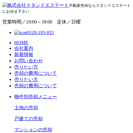
不動産売却ならスタンドエステート
にお任せ下さい
営業時間／10:00～18:00 定休／日曜
0120-193-933
HOME
会社案内
新着情報
お問い合わせ
売りたい方
売却の費用について
売りたい方
売却の費用について
物
件別売却メニュー
土地の売却
戸建ての売却
マンションの売却