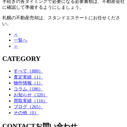
手続きの各タイミングで必要になる必要書類は、不動産会社
に確認して準備するようにしましょう。
札幌の不動産売却は、スタンドエステートにお任せくださ
い。
＜
一覧へ
＞
CATEGORY
すべて
（889）
査定実績
（1）
物件情報
（1）
コラム
（186）
お知らせ
（320）
買取実績
（116）
ブログ
（265）
その他
（0）
CONTACT
お問い合わせ