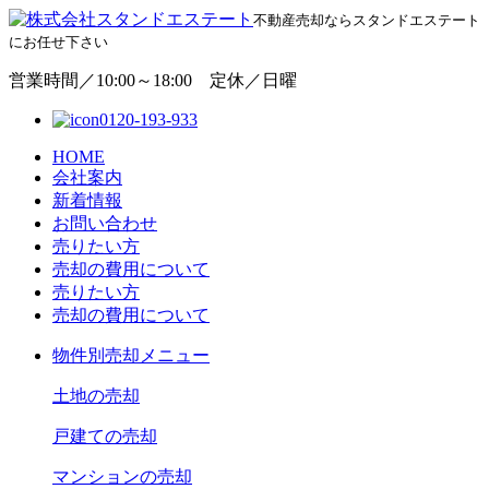
不動産売却ならスタンドエステート
にお任せ下さい
営業時間／10:00～18:00 定休／日曜
0120-193-933
HOME
会社案内
新着情報
お問い合わせ
売りたい方
売却の費用について
売りたい方
売却の費用について
物
件別売却メニュー
土地の売却
戸建ての売却
マンションの売却