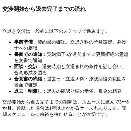
交渉開始から退去完了までの流れ
立退き交渉は一般的に以下のステップで進みます。
事前準備
：契約書の確認、立退き料の予算設定、弁護
士への相談
書面での通知
：契約満了6か月前までに更新拒絶の意思
を文書で通知
面談・交渉
：退去時期と立退き料の条件を話し合い、
合意形成を図る
合意書の締結
：退去日・立退き料・原状回復の範囲を
書面で確定
退去・明渡し
：退去の確認と鍵の受領、敷金の精算
交渉開始から退去完了までの期間は、スムーズに進んで
3〜6
か月
、難航した場合は1年以上かかるケースもあります。売
却スケジュールに余裕を持たせることが大切です。