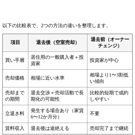
以下の比較表で、2つの方法の違いを整理します。
退去前（オーナー
項目
退去後（空室売却）
チェンジ）
居住用の一般購入者＋投
買い手層
投資家が中心
資家
相場より1〜3割低
売却価格
相場に近い水準
い傾向
売却まで
退去交渉＋売却活動で長
比較的短期で成約
の期間
期化の可能性
しやすい
発生する場合あり（家賃
立退き料
不要
6〜12か月分）
賃料収入
退去後は途絶える
売却完了まで継続