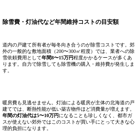
除雪費・灯油代など年間維持コストの目安額
道内の戸建て所有者が毎冬向き合うのが除雪コストです。郊
外の一般的な敷地面積（200〜300㎡程度）では、業者への除
雪依頼費用として
年間8〜15万円
程度かかるケースが多くあ
ります。自力で除雪しても除雪機の購入・維持費が発生しま
す。
暖房費も見逃せません。灯油による暖房が主体の北海道の戸
建てでは、断熱性能が低い築古物件ほど消費量が増えます。
年間の灯油代は5〜10万円
になることも珍しくなく、都市ガ
スが使えない郊外ではこのコストが買い手にとって大きな心
理的負担になります。