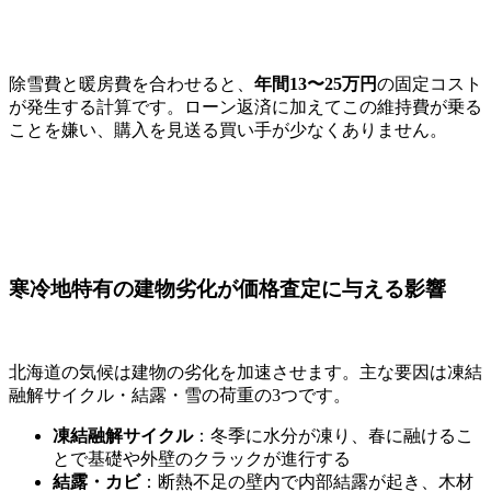
除雪費と暖房費を合わせると、
年間13〜25万円
の固定コスト
が発生する計算です。ローン返済に加えてこの維持費が乗る
ことを嫌い、購入を見送る買い手が少なくありません。
寒冷地特有の建物劣化が価格査定に与える影響
北海道の気候は建物の劣化を加速させます。主な要因は凍結
融解サイクル・結露・雪の荷重の3つです。
凍結融解サイクル
：冬季に水分が凍り、春に融けるこ
とで基礎や外壁のクラックが進行する
結露・カビ
：断熱不足の壁内で内部結露が起き、木材