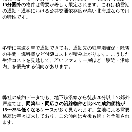
15分圏外
の物件は需要が著しく限定されます。これは積雪期
の通勤・通学における公共交通依存度が高い北海道ならでは
の特性です。
冬季に雪道を車で通勤できても、通勤先の駐車場確保・除雪
の手間・燃料費など付随コストが積み上がります。こうした
生活コストを見越して、若いファミリー層ほど「駅近・沿線
内」を優先する傾向があります。
弊社の成約データでも、地下鉄沿線から徒歩20分以上の郊外
戸建ては、
同築年・同広さの沿線物件と比べて成約価格が
15〜25%低くなる
ケースが多く見られます。立地による需要
格差は年々拡大しており、この傾向は今後も続くと予測され
ます。