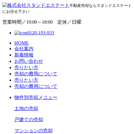
不動産売却ならスタンドエステート
にお任せ下さい
営業時間／10:00～18:00 定休／日曜
0120-193-933
HOME
会社案内
新着情報
お問い合わせ
売りたい方
売却の費用について
売りたい方
売却の費用について
物
件別売却メニュー
土地の売却
戸建ての売却
マンションの売却