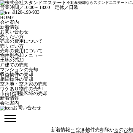
不動産売却ならスタンドエステートに
営業時間／10:00～18:00 定休／日曜
0120-193-933
HOME
会社案内
新着情報
お問い合わせ
売りたい方
売却の費用について
売りたい方
売却の費用について
物
件別売却メニュー
土地の売却
戸建ての売却
マンションの売却
収益物件の売却
相続物件の売却
空き地・空き家の売却
ワケあり物件の売却
市街化調整区域の売却
新着情報
会社案内
お問い合わせ
新着情報
～ 空き物件売却隊からのお知