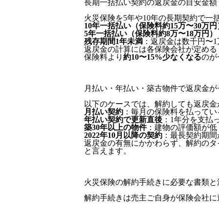
長期一括払い契約の返戻金の目安金額
火災保険を5年や10年の長期契約で
10年一括払い（保険料約15万〜30万円
5年一括払い（保険料約8万〜18万円）
残存期間1年未満
：返戻金は数千円〜1
返戻金の計算には各保険会社が定める
保険料より
約10〜15%少なくなる
のが
月払い・年払い・築古物件で返戻金が
以下のケースでは、解約しても返戻金
月払い契約
：毎月の保険料を払ってい
年払い契約で更新直後
：1年分を支払
築30年以上の物件
：建物の評価額が低
2022年10月以降の契約
：最長契約期間
返戻金の有無にかかわらず、解約のタ
と言えます。
火災保険の解約手続きに必要な書類と
解約手続きは売主ご自身が保険会社に