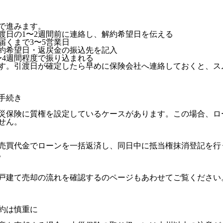
で進みます。
渡日の1〜2週間前に連絡し、解約希望日を伝える
届くまで3〜5営業日
約希望日・返戻金の振込先を記入
〜4週間程度で振り込まれる
す。引渡日が確定したら早めに保険会社へ連絡しておくと、ス
手続き
災保険に質権を設定しているケースがあります。この場合、ロ
せん。
売買代金でローンを一括返済し、同日中に抵当権抹消登記を行
。
戸建て売却の流れを確認する
のページもあわせてご覧ください
約は慎重に