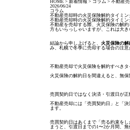
HOME
>
新着情報
>
コラム
>
不動産売
2026/06/24
コラム
不動産売却時の火災保険解約タイミン
不動産売却時の火災保険解約タイミン
不動産を売却する際、火災保険の解約
方もいらっしゃいますが、これは大き
結論から申し上げると、
火災保険の解
み、札幌で冬季に売却する場合の注意
不動産売却で火災保険を解約すべきタ
火災保険の解約日を間違えると、無保
売買契約日ではなく決済・引渡日が正
不動産売却には「売買契約日」と「決
ます。
売買契約日はあくまで「売る約束をし
まうと、引渡日までの1〜2か月間、