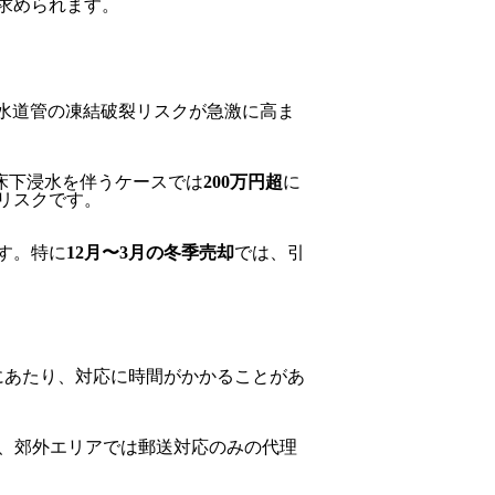
求められます。
水道管の凍結破裂リスクが急激に高ま
床下浸水を伴うケースでは
200万円超
に
リスクです。
す。特に
12月〜3月の冬季売却
では、引
にあたり、対応に時間がかかることがあ
方、郊外エリアでは郵送対応のみの代理