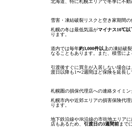
北海道、特に札幌エリアで冬季に不動
雪害・凍結破裂リスクと空き家期間の
札幌の冬は最低気温が
マイナス10℃以
ります。
道内では毎年
約3,000件以上
の凍結破裂
なることもあります。また、積雪によ
引渡後すぐに買主が入居しない場合は
渡日以降も1〜2週間ほど保険を延長
札幌圏の損保代理店への連絡タイミン
札幌市内や近郊エリアの損害保険代理
ります。
地下鉄沿線やJR沿線の市街地エリア
店もあるため、
引渡日の3週間前
まで