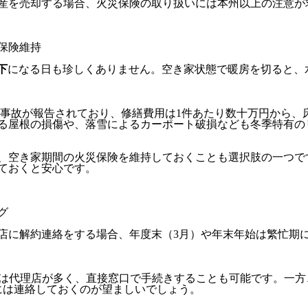
産を売却する場合、火災保険の取り扱いには本州以上の注意が
保険維持
下
になる日も珍しくありません。空き家状態で暖房を切ると、
事故が報告されており、修繕費用は1件あたり数十万円から、
る屋根の損傷や、落雪によるカーポート破損なども冬季特有の
、空き家期間の火災保険を維持しておくことも選択肢の一つで
しておくと安心です。
グ
店に解約連絡をする場合、年度末（3月）や年末年始は繁忙期
には代理店が多く、直接窓口で手続きすることも可能です。一
には連絡しておくのが望ましいでしょう。