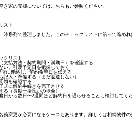
空き家の売却についてはこちら
もご参照ください。
リスト
、時系列で整理しました。このチェックリストに沿って進めれ
ックリスト
（支払方法・契約期間・満期日）を確認する
ない。引渡予定日を把握しておく
理店に連絡し、解約希望日を伝える
ら記入・準備する（まだ返送しない）
受領を確認する
正式に解約手続きを完了させる
する（長期一括払いの場合）
渡日から数日〜2週間ほど解約日を遅らせることも検討してく
名義変更が必要になるケースもあります。詳しくは
相続物件の