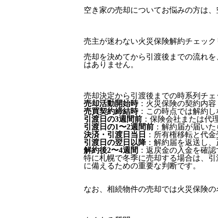
空き家の売却についてお悩みの方は、
売主が迷わない火災保険解約チェック
売却を決めてから引渡後までの流れを
はありません。
売却決定から引渡後までの時系列チェ
売却活動開始時
：火災保険の契約内容
売買契約締結時
：この時点では解約し
引渡日の3週間前
：保険会社または代
引渡日の1〜2週間前
：解約届が届いた
決済・引渡日当日
：所有権移転と代金
引渡日の翌日以降
：解約届を返送し、
解約後2〜4週間
：返戻金の入金を確認
特に札幌で冬季に売却する場合は、引
に備えるための重要な判断です。
なお、相続物件の売却では火災保険の