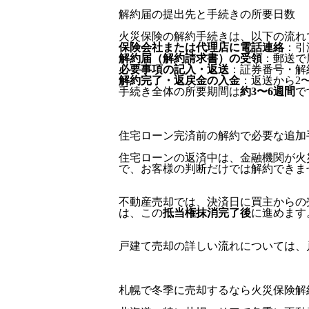
解約届の提出先と手続きの所要日数
火災保険の解約手続きは、以下の流れ
保険会社または代理店に電話連絡
：引
解約届（解約請求書）の受領
：郵送で
必要事項の記入・返送
：証券番号・解
解約完了・返戻金の入金
：返送から2
手続き全体の所要期間は
約3〜6週間
で
住宅ローン完済前の解約で必要な追加
住宅ローンの返済中は、金融機関が火
で、お客様の判断だけでは解約できま
不動産売却では、決済日に買主からの
は、この
抵当権抹消完了後
に進めます
戸建て売却の詳しい流れについては、
札幌で冬季に売却するなら火災保険解