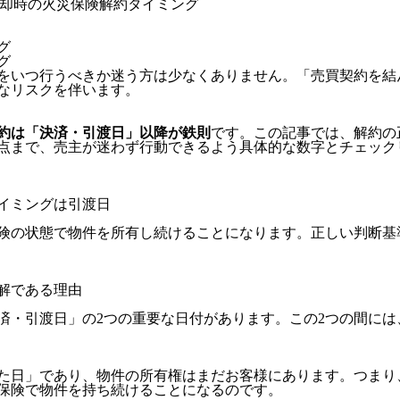
却時の火災保険解約タイミング
グ
グ
をいつ行うべきか迷う方は少なくありません。「売買契約を結
なリスクを伴います。
約は「決済・引渡日」以降が鉄則
です。この記事では、解約の
点まで、売主が迷わず行動できるよう具体的な数字とチェック
イミングは引渡日
険の状態で物件を所有し続けることになります。正しい判断基
解である理由
済・引渡日」の2つの重要な日付があります。この2つの間には
た日」であり、物件の所有権はまだお客様にあります。つまり
無保険で物件を持ち続けることになるのです。